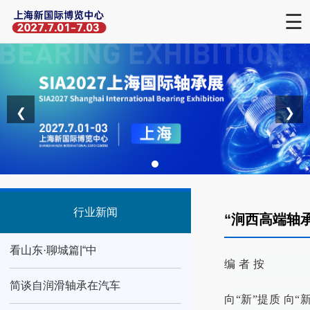
☰
❮
❯
行业新闻
“涧西高端轴
看山东·聊城篇|“中
编 者 按
简谈自润滑轴承在汽车
向“新”提质 向“